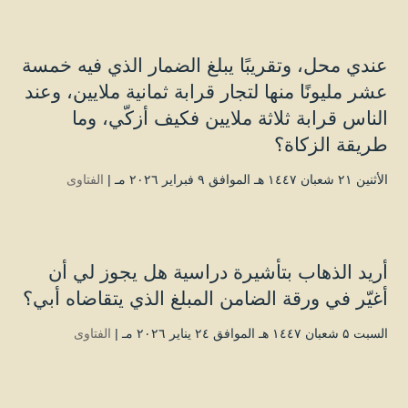
عندي محل، وتقريبًا يبلغ الضمار الذي فيه خمسة
عشر مليونًا منها لتجار قرابة ثمانية ملايين، وعند
الناس قرابة ثلاثة ملايين فكيف أزكّي، وما
طريقة الزكاة؟
الأثنين ۲۱ شعبان ۱٤٤۷ هـ الموافق ۹ فبراير ۲۰۲٦ مـ |
الفتاوى
أريد الذهاب بتأشيرة دراسية هل يجوز لي أن
أغيّر في ورقة الضامن المبلغ الذي يتقاضاه أبي؟
السبت ۵ شعبان ۱٤٤۷ هـ الموافق ۲٤ يناير ۲۰۲٦ مـ |
الفتاوى