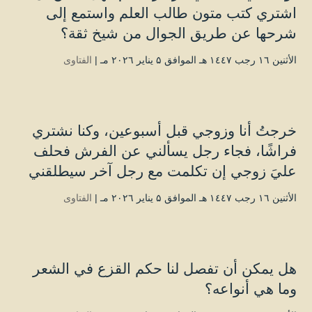
اشتري كتب متون طالب العلم واستمع إلى
شرحها عن طريق الجوال من شيخ ثقة؟
الأثنين ۱٦ رجب ۱٤٤۷ هـ الموافق ۵ يناير ۲۰۲٦ مـ |
الفتاوى
خرجتُ أنا وزوجي قبل أسبوعين، وكنا نشتري
فراشًا، فجاء رجل يسألني عن الفرش فحلف
عليَ زوجي إن تكلمت مع رجل آخر سيطلقني
الأثنين ۱٦ رجب ۱٤٤۷ هـ الموافق ۵ يناير ۲۰۲٦ مـ |
الفتاوى
هل يمكن أن تفصل لنا حكم القزع في الشعر
وما هي أنواعه؟