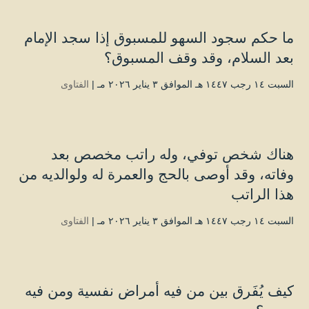
ما حكم سجود السهو للمسبوق إذا سجد الإمام
بعد السلام، وقد وقف المسبوق؟
السبت ۱٤ رجب ۱٤٤۷ هـ الموافق ۳ يناير ۲۰۲٦ مـ |
الفتاوى
هناك شخص توفي، وله راتب مخصص بعد
وفاته، وقد أوصى بالحج والعمرة له ولوالديه من
هذا الراتب
السبت ۱٤ رجب ۱٤٤۷ هـ الموافق ۳ يناير ۲۰۲٦ مـ |
الفتاوى
كيف يُفَرق بين من فيه أمراض نفسية ومن فيه