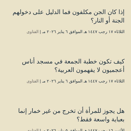
إذا كان الجن مكلفون فما الدليل على دخولهم
الجنة أو النار؟
الثلاثاء ۱۷ رجب ۱٤٤۷ هـ الموافق ٦ يناير ۲۰۲٦ مـ |
الفتاوى
كيف تكون خطبة الجمعة في مسجد أناس
أعجميون لا يفهمون العربية؟
الثلاثاء ۱۷ رجب ۱٤٤۷ هـ الموافق ٦ يناير ۲۰۲٦ مـ |
الفتاوى
هل يجوز للمرأة أن تخرج من غير خمار إنما
بعباية واسعة فقط؟
الأثنين ۱٦ رجب ۱٤٤۷ هـ الموافق ۵ يناير ۲۰۲٦ مـ |
الفتاوى