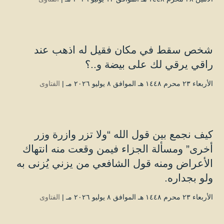
شخص سقط في مكان فقيل له اذهب عند
راقي يرقي لك على بيضة و..؟
الأربعاء ۲۳ محرم ۱٤٤۸ هـ الموافق ۸ يوليو ۲۰۲٦ مـ |
الفتاوى
كيف نجمع بين قول الله “ولا تزر وازرة وزر
أخرى” ومسألة الجزاء فيمن وقعت منه انتهاك
الأعراض ومنه قول الشافعي من يزني يُزنى به
ولو بجداره.
الأربعاء ۲۳ محرم ۱٤٤۸ هـ الموافق ۸ يوليو ۲۰۲٦ مـ |
الفتاوى