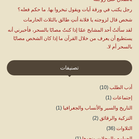
رجل يكتب في ورقة آيات ويقول تبخروا بها. ما حكم فعله؟
شخص قال لزوجته يا فلانة أنتِ طالق بالثلاث الحارمات
لقد سألتُ أحد المشايخ عمّا إذا كنتُ مصابًا بالسحر، فأخبرني أنه
يستطيع أن يعرف من خلال القرآن ما إذا كان الشخص مصابًا
بالسحر أم لا.
تصنيفات
أدب الطلب
(10)
إجتماعات
(1)
التاريخ والسير والأنساب والجغرافيا
(1)
التزكية والرقائق
(2)
التلاوات
(36)
الجوامع والمجلات ونحوها
(1)