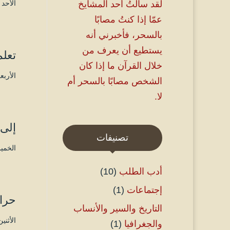
لقد سألتُ أحد المشايخ
الأحد ۲ صفر ۱٤٤۷ هـ الموافق ۲۷ يوليو ۲۰۲۵ مـ 
عمّا إذا كنتُ مصابًا
بالسحر، فأخبرني أنه
يستطيع أن يعرف من
تعلم
خلال القرآن ما إذا كان
الأربعاء ۲۹ ذو الحجة ۱٤٤٦ هـ الموافق ۵
الشخص مصابًا بالسحر أم
لا.
إلى
تصنيفات
الخميس ۳ ذو القعدة ۱٤٤٦ هـ المو
أدب الطلب
(10)
إجتماعات
(1)
حرائ
التاريخ والسير والأنساب
الأثنين ٤ شعبان ۱٤٤٦ هـ الموافق ۳ فبراير
والجغرافيا
(1)