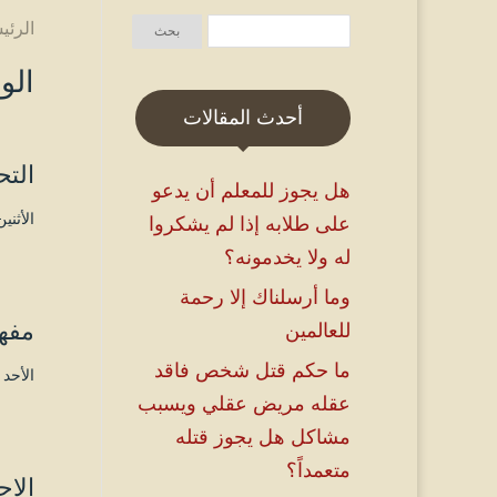
الرئي
الو
أحدث المقالات
الت
هل يجوز للمعلم أن يدعو
الأثنين ۱٤ محرم ۱٤٤۸ هـ الموافق ۲۹ يونيو
على طلابه إذا لم يشكروا
له ولا يخدمونه؟
وما أرسلناك إلا رحمة
مفهو
للعالمين
ما حكم قتل شخص فاقد
الأحد ۲٤ شوال ۱٤٤۷ هـ الموافق ۱۲ أبريل ۲۰۲٦ مـ 
عقله مريض عقلي ويسبب
مشاكل هل يجوز قتله
متعمداً؟
الاح