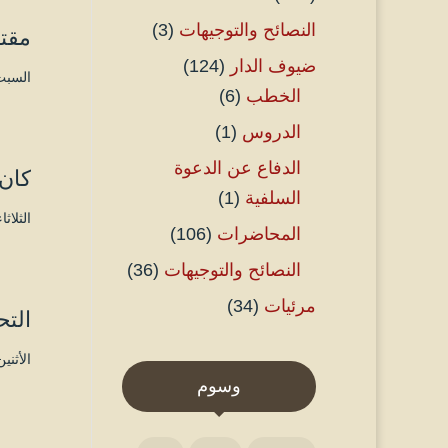
النصائح والتوجيهات
(3)
مقتط
ضيوف الدار
(124)
السبت ۲۸ محرم ۱٤٤٦ هـ الموافق ۳ أغس
الخطب
(6)
الدروس
(1)
الدفاع عن الدعوة
كان 
السلفية
(1)
الثلاثاء ۲٤ محرم ۱٤٤٦ هـ الموافق ۳۰ يوليو
المحاضرات
(106)
النصائح والتوجيهات
(36)
مرئيات
(34)
التح
الأثنين ۲۳ محرم ۱٤٤٦ هـ الموافق ۲۹ يوليو
وسوم