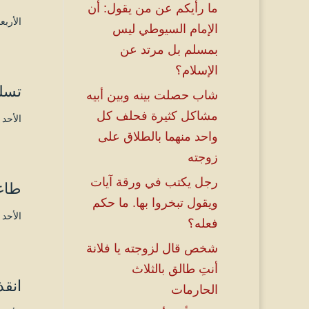
ما رأيكم عن من يقول: أن
الأربعاء ۱۸ رجب ۱٤٤۷ هـ الموافق ۷ 
الإمام السيوطي ليس
بمسلم بل مرتد عن
الإسلام؟
تسل
شاب حصلت بينه وبين أبيه
مشاكل كثيرة فحلف كل
الأحد ۲۹ ربيع الأول ۱٤٤۷ هـ الموافق ۲۱ سبتمبر ۲۰۲۵ مـ 
واحد منهما بالطلاق على
زوجته
رجل يكتب في ورقة آيات
طاغ
ويقول تبخروا بها. ما حكم
الأحد ۲۳ صفر ۱٤٤۷ هـ الموافق ۱۷ أغسطس ۲۰۲۵ مـ 
فعله؟
شخص قال لزوجته يا فلانة
أنتِ طالق بالثلاث
انقذ
الحارمات