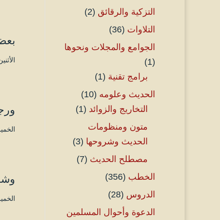
التزكية والرقائق
(2)
التلاوات
(36)
بعض 
الجوامع والمجلات ونحوها
الأثنين ٤ شعبان ۱٤٤٦ هـ الموافق ۳ فبراير
(1)
برامج تقنية
(1)
الحديث وعلومه
(10)
ورجل
التخاريج والزوائد
(1)
متون ومنظومات
الخميس ۱۱ صفر ۱٤٤٦ هـ الموافق 
الحديث وشروحها
(3)
مصطلح الحديث
(7)
الخطب
(356)
وشاب
الدروس
(28)
الخميس ۱۱ صفر ۱٤٤٦ هـ الموافق 
الدعوة وأحوال المسلمين