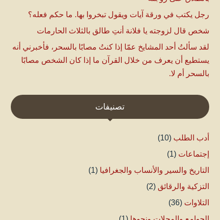
رجل يكتب في ورقة آيات ويقول تبخروا بها. ما حكم فعله؟
شخص قال لزوجته يا فلانة أنتِ طالق بالثلاث الحارمات
لقد سألتُ أحد المشايخ عمّا إذا كنتُ مصابًا بالسحر، فأخبرني أنه
يستطيع أن يعرف من خلال القرآن ما إذا كان الشخص مصابًا
بالسحر أم لا.
تصنيفات
أدب الطلب
(10)
إجتماعات
(1)
التاريخ والسير والأنساب والجغرافيا
(1)
التزكية والرقائق
(2)
التلاوات
(36)
الجوامع والمجلات ونحوها
(1)