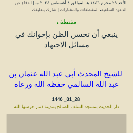
الأحد ۲۹ محرم ۱٤٤٦ هـ الموافق ٤ أغسطس ۲۰۲٤ مـ |
الدفاع عن
الدعوة السلفية
،
المقتطفات والمختارات
|
شارك بتعليقك
مقتطف
ينبغي أن تحسن الظن بإخوانك في
مسائل الاجتهاد
للشيخ المحدث أبي عبد الله عثمان بن
عبد الله
السالمي
حفظه الله ورعاه
1446
28_01_
دار الحديث بمسجد السلف الصالح بمدينة ذمار حرسها الله