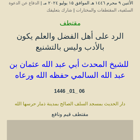
الأثنين ۹ محرم ۱٤٤٦ هـ الموافق ۱۵ يوليو ۲۰۲٤ مـ |
الدفاع عن الدعوة
السلفية
،
المقتطفات والمختارات
|
شارك بتعليقك
مقتطف
الرد على أهل الفضل والعلم يكون
بالأدب وليس بالتشنيع
للشيخ المحدث أبي عبد الله عثمان بن
عبد الله
السالمي
حفظه الله ورعاه
1446
06 _01_
دار الحديث بمسجد السلف الصالح بمدينة ذمار حرسها الله
مقتطف قيم ونافع