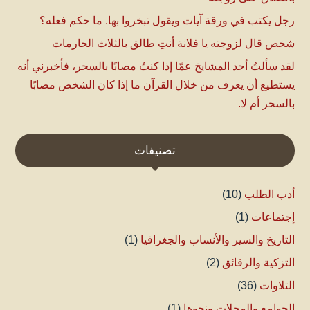
رجل يكتب في ورقة آيات ويقول تبخروا بها. ما حكم فعله؟
شخص قال لزوجته يا فلانة أنتِ طالق بالثلاث الحارمات
لقد سألتُ أحد المشايخ عمّا إذا كنتُ مصابًا بالسحر، فأخبرني أنه
يستطيع أن يعرف من خلال القرآن ما إذا كان الشخص مصابًا
بالسحر أم لا.
تصنيفات
أدب الطلب
(10)
إجتماعات
(1)
التاريخ والسير والأنساب والجغرافيا
(1)
التزكية والرقائق
(2)
التلاوات
(36)
الجوامع والمجلات ونحوها
(1)