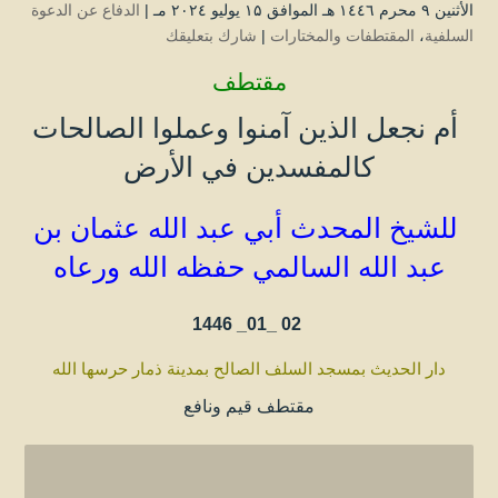
الأثنين ۹ محرم ۱٤٤٦ هـ الموافق ۱۵ يوليو ۲۰۲٤ مـ |
الدفاع عن الدعوة
السلفية
،
المقتطفات والمختارات
|
شارك بتعليقك
مقتطف
أم نجعل الذين آمنوا وعملوا الصالحات
كالمفسدين في الأرض
للشيخ المحدث أبي عبد الله عثمان بن
عبد الله
السالمي
حفظه الله ورعاه
1446
02 _01_
دار الحديث بمسجد السلف الصالح بمدينة ذمار حرسها الله
مقتطف قيم ونافع