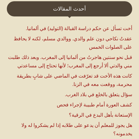
أحدث المقالات
أخت تسأل عن حكم دراسة القبالة (التوليد) في ألمانيا.
عقدتُ نكاحي دون علم والدي. ووالدي مسلم، لكنه لا يحافظ
على الصلوات الخمس
قبل نحو سنتين هاجرتُ من ألمانيا إلى المغرب. وبعد ذلك طلبت
مني والدتي ألا أرجع إلى المغرب؛ لأنها تحتاج إلى مساعدتي
كانت هذه الأخت قد تعرّفت في الماضي على شابٍ بطريقة
محرمة، ووقعت معه في الزنا.
سؤال يتعلق بالخلع في بلاد الغرب.
كشف العورة أمام طبيبة لإجراء فحص
الإستعانة بأهل البدع في الرقية؟
هل يجوز للمعلم أن يدعو على طلابه إذا لم يشكروا له ولا
يخدمونه؟