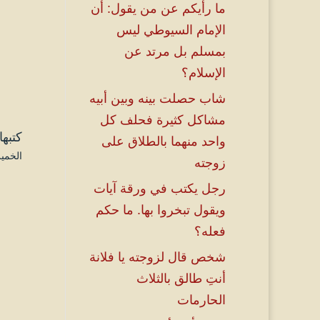
ما رأيكم عن من يقول: أن
الإمام السيوطي ليس
بمسلم بل مرتد عن
الإسلام؟
شاب حصلت بينه وبين أبيه
مشاكل كثيرة فحلف كل
كتبها
واحد منهما بالطلاق على
الخميس ۳ ذو القعدة ۱٤٤٦ هـ المو
زوجته
رجل يكتب في ورقة آيات
ويقول تبخروا بها. ما حكم
فعله؟
شخص قال لزوجته يا فلانة
أنتِ طالق بالثلاث
ل
الحارمات