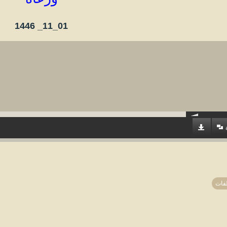
1446
01_11_
فات