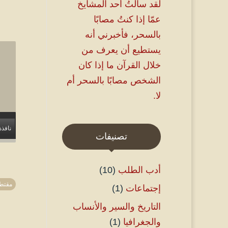
لقد سألتُ أحد المشايخ
عمّا إذا كنتُ مصابًا
بالسحر، فأخبرني أنه
يستطيع أن يعرف من
خلال القرآن ما إذا كان
الشخص مصابًا بالسحر أم
لا.
نافذة
تصنيفات
أدب الطلب
(10)
مقتط
إجتماعات
(1)
التاريخ والسير والأنساب
والجغرافيا
(1)