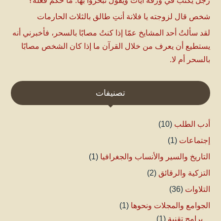
رجل يكتب في ورقة آيات ويقول تبخروا بها. ما حكم فعله؟
شخص قال لزوجته يا فلانة أنتِ طالق بالثلاث الحارمات
لقد سألتُ أحد المشايخ عمّا إذا كنتُ مصابًا بالسحر، فأخبرني أنه
يستطيع أن يعرف من خلال القرآن ما إذا كان الشخص مصابًا
بالسحر أم لا.
تصنيفات
أدب الطلب
(10)
إجتماعات
(1)
التاريخ والسير والأنساب والجغرافيا
(1)
التزكية والرقائق
(2)
التلاوات
(36)
الجوامع والمجلات ونحوها
(1)
برامج تقنية
(1)