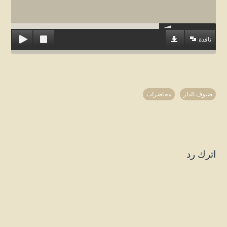
نافذة
ضيوف الدار
محاضرات
اترك رد