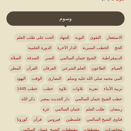
وسوم
الاستغفار
التقوى
التوبة
الجهاد
الحث على طلب العلم
الحج
الخطب المنبرية
الدار الآخرة
الدورة العلمية
الديمقراطية
الشيخ عثمان السالمي
الصبر
الصدقة
الصلاة
الصيام
الطاعون
العلم الشرعي
الفرقان
القرآن
المطر
النبي محمد صلى الله عليه وسلم
النصارى
الوقت
اليهود
تربية الأبناء
تعزية
تلاوات
تلاوة
خطب
خطب 1445
خطب الشيخ عثمان السالمي
دار الحديث بمعبر
ذكر الله
رمضان
طلب العلم
عثمان السالمي
غزة
فتاوى الشيخ السالمي
فلسطين
فيروس
قرآن
كورونا
محاضرات
مقتطفات
مقتطفات_الشيخ_عثمان_السالمي