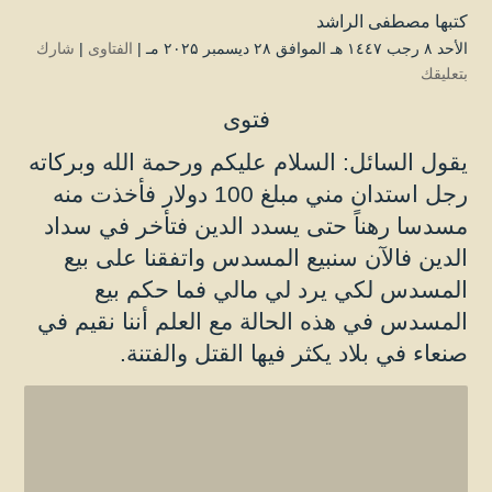
كتبها
مصطفى الراشد
الأحد ۸ رجب ۱٤٤۷ هـ الموافق ۲۸ ديسمبر ۲۰۲۵ مـ |
الفتاوى
|
شارك
بتعليقك
فتوى
يقول السائل: السلام عليكم ورحمة الله وبركاته
رجل استدان مني مبلغ 100 دولار فأخذت منه
مسدسا رهناً حتى يسدد الدين فتأخر في سداد
الدين فالآن سنبيع المسدس واتفقنا على بيع
المسدس لكي يرد لي مالي فما حكم بيع
المسدس في هذه الحالة مع العلم أننا نقيم في
صنعاء في بلاد يكثر فيها القتل والفتنة.