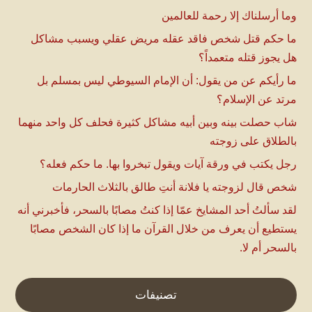
وما أرسلناك إلا رحمة للعالمين
ما حكم قتل شخص فاقد عقله مريض عقلي ويسبب مشاكل
هل يجوز قتله متعمداً؟
ما رأيكم عن من يقول: أن الإمام السيوطي ليس بمسلم بل
مرتد عن الإسلام؟
شاب حصلت بينه وبين أبيه مشاكل كثيرة فحلف كل واحد منهما
بالطلاق على زوجته
رجل يكتب في ورقة آيات ويقول تبخروا بها. ما حكم فعله؟
شخص قال لزوجته يا فلانة أنتِ طالق بالثلاث الحارمات
لقد سألتُ أحد المشايخ عمّا إذا كنتُ مصابًا بالسحر، فأخبرني أنه
يستطيع أن يعرف من خلال القرآن ما إذا كان الشخص مصابًا
بالسحر أم لا.
تصنيفات