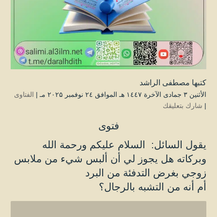
كتبها
مصطفى الراشد
الأثنين ۳ جمادى الآخرة ۱٤٤۷ هـ الموافق ۲٤ نوفمبر ۲۰۲۵ مـ |
الفتاوى
|
شارك بتعليقك
فتوى
يقول السائل: السلام عليكم ورحمة الله
وبركاته هل يجوز لي أن ألبس شيء من ملابس
زوجي بغرض التدفئة من البرد
أم أنه من التشبه بالرجال؟