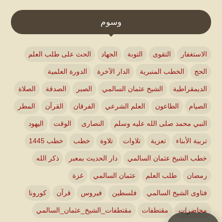
وسوم
الاستغفار
التقوى
التوبة
الجهاد
الحث على طلب العلم
الحج
الخطب المنبرية
الدار الآخرة
الدورة العلمية
الديمقراطية
الشيخ عثمان السالمي
الصبر
الصدقة
الصلاة
الصيام
الطاعون
العلم الشرعي
الفرقان
القرآن
المطر
النبي محمد صلى الله عليه وسلم
النصارى
الوقت
اليهود
تربية الأبناء
تعزية
تلاوات
تلاوة
خطب
خطب 1445
خطب الشيخ عثمان السالمي
دار الحديث بمعبر
ذكر الله
رمضان
طلب العلم
عثمان السالمي
غزة
فتاوى الشيخ السالمي
فلسطين
فيروس
قرآن
كورونا
محاضرات
مقتطفات
مقتطفات_الشيخ_عثمان_السالمي