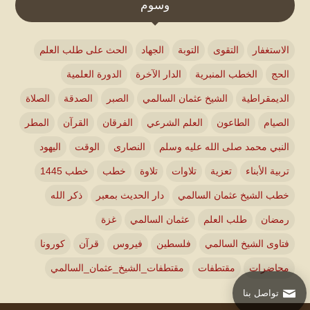
وسوم
الاستغفار
التقوى
التوبة
الجهاد
الحث على طلب العلم
الحج
الخطب المنبرية
الدار الآخرة
الدورة العلمية
الديمقراطية
الشيخ عثمان السالمي
الصبر
الصدقة
الصلاة
الصيام
الطاعون
العلم الشرعي
الفرقان
القرآن
المطر
النبي محمد صلى الله عليه وسلم
النصارى
الوقت
اليهود
تربية الأبناء
تعزية
تلاوات
تلاوة
خطب
خطب 1445
خطب الشيخ عثمان السالمي
دار الحديث بمعبر
ذكر الله
رمضان
طلب العلم
عثمان السالمي
غزة
فتاوى الشيخ السالمي
فلسطين
فيروس
قرآن
كورونا
محاضرات
مقتطفات
مقتطفات_الشيخ_عثمان_السالمي
تواصل بنا