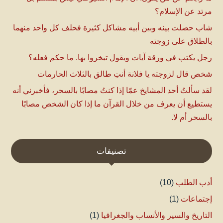
مرتد عن الإسلام؟
شاب حصلت بينه وبين أبيه مشاكل كثيرة فحلف كل واحد منهما
بالطلاق على زوجته
رجل يكتب في ورقة آيات ويقول تبخروا بها. ما حكم فعله؟
شخص قال لزوجته يا فلانة أنتِ طالق بالثلاث الحارمات
لقد سألتُ أحد المشايخ عمّا إذا كنتُ مصابًا بالسحر، فأخبرني أنه
يستطيع أن يعرف من خلال القرآن ما إذا كان الشخص مصابًا
بالسحر أم لا.
تصنيفات
أدب الطلب
(10)
إجتماعات
(1)
التاريخ والسير والأنساب والجغرافيا
(1)