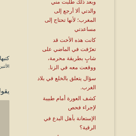
وبعد ذلك طلبت مني
والدتي ألا أرجع إلى
المغرب؛ لأنها تحتاج إلى
مساعدتي
كانت هذه الأخت قد
تعرّفت في الماضي على
كتبها
شابٍ بطريقة محرمة،
الأثنين ۲۱ ربيع الثاني ۱٤٤۷ هـ الموافق ۱۳ أكتوب
ووقعت معه في الزنا.
سؤال يتعلق بالخلع في بلاد
الغرب.
يقول
كشف العورة أمام طبيبة
لإجراء فحص
الإستعانة بأهل البدع في
الرقية؟