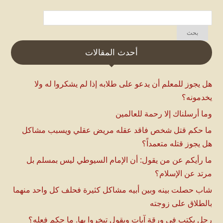
أحدث المقالات
هل يجوز للمعلم أن يدعو على طلابه إذا لم يشكروا له ولا
يخدمونه؟
وما أرسلناك إلا رحمة للعالمين
ما حكم قتل شخص فاقد عقله مريض عقلي ويسبب مشاكل
هل يجوز قتله متعمداً؟
ما رأيكم عن من يقول: أن الإمام السيوطي ليس بمسلم بل
مرتد عن الإسلام؟
شاب حصلت بينه وبين أبيه مشاكل كثيرة فحلف كل واحد منهما
بالطلاق على زوجته
رجل يكتب في ورقة آيات ويقول تبخروا بها. ما حكم فعله؟