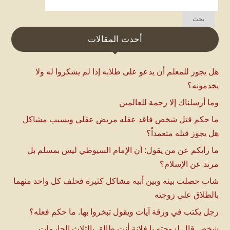
أحدث المقالات
هل يجوز للمعلم أن يدعو على طلابه إذا لم يشكروا له ولا
يخدمونه؟
وما أرسلناك إلا رحمة للعالمين
ما حكم قتل شخص فاقد عقله مريض عقلي ويسبب مشاكل
هل يجوز قتله متعمداً؟
ما رأيكم عن من يقول: أن الإمام السيوطي ليس بمسلم بل
مرتد عن الإسلام؟
شاب حصلت بينه وبين أبيه مشاكل كثيرة فحلف كل واحد منهما
بالطلاق على زوجته
رجل يكتب في ورقة آيات ويقول تبخروا بها. ما حكم فعله؟
شخص قال لزوجته يا فلانة أنتِ طالق بالثلاث الحارمات