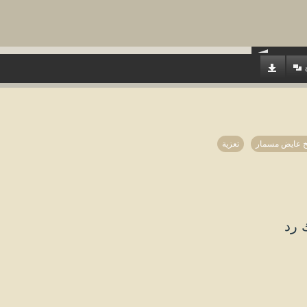
خ عايض مسمار
تعزية
 رد