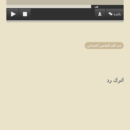
نافذة
عبد الله القاضي الجياحي
اترك رد