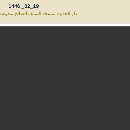
1446
19_02_
دار الحديث بمسجد السلف الصالح بمدينة ذ