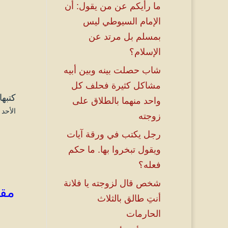
ما رأيكم عن من يقول: أن
الإمام السيوطي ليس
بمسلم بل مرتد عن
الإسلام؟
شاب حصلت بينه وبين أبيه
مشاكل كثيرة فحلف كل
كتبها
واحد منهما بالطلاق على
الأحد ۲۱ صفر ۱٤٤٦ هـ الموافق ۲۵ أغسطس ۲۰۲٤ مـ 
زوجته
رجل يكتب في ورقة آيات
ويقول تبخروا بها. ما حكم
فعله؟
شخص قال لزوجته يا فلانة
مقت
أنتِ طالق بالثلاث
الحارمات