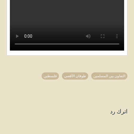
التعاون بين المسلمين
طوفان الأقصى
فلسطين
اترك رد