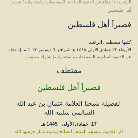
الرئيسية
/
الدفاع عن الدعوة السلفية
،
المقتطفات والمختارات
/
فصبراَ
أهل فلسطين
فصبراَ أهل فلسطين
كتبها
مصطفى الراشد
الأربعاء ۲۲ جمادى الأولى ۱٤٤۵ هـ الموافق ٦ ديسمبر ۲۰۲۳ مـ |
الدفاع
عن الدعوة السلفية
،
المقتطفات والمختارات
|
شارك بتعليقك
مقتطف
فصبراَ أهل فلسطين
لفضيلة شيخنا العلامة عثمان بن عبد الله
السالمي سلمه الله
17_جمادى الأولى_
1445 هـ
دار الحديث بمسجد السل
ف الصالح بمدينة ذمار حرسها الله