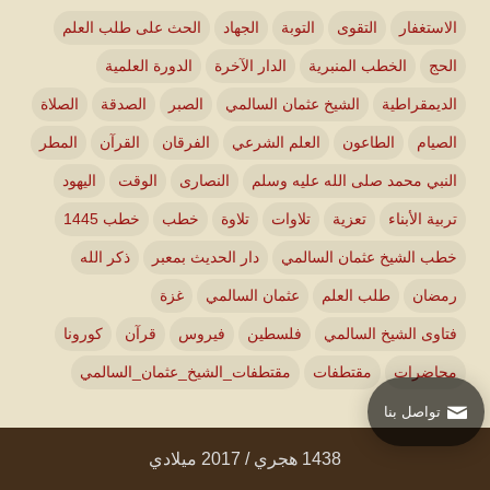
الاستغفار
التقوى
التوبة
الجهاد
الحث على طلب العلم
الحج
الخطب المنبرية
الدار الآخرة
الدورة العلمية
الديمقراطية
الشيخ عثمان السالمي
الصبر
الصدقة
الصلاة
الصيام
الطاعون
العلم الشرعي
الفرقان
القرآن
المطر
النبي محمد صلى الله عليه وسلم
النصارى
الوقت
اليهود
تربية الأبناء
تعزية
تلاوات
تلاوة
خطب
خطب 1445
خطب الشيخ عثمان السالمي
دار الحديث بمعبر
ذكر الله
رمضان
طلب العلم
عثمان السالمي
غزة
فتاوى الشيخ السالمي
فلسطين
فيروس
قرآن
كورونا
محاضرات
مقتطفات
مقتطفات_الشيخ_عثمان_السالمي
تواصل بنا
1438 هجري / 2017 ميلادي