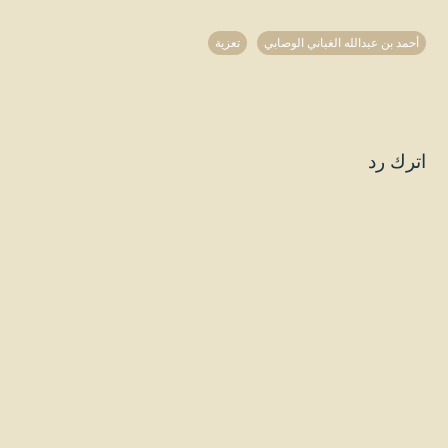
أحمد بن عبدالله الغباني الوصابي
تعزية
اترك رد