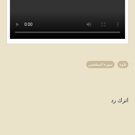
تلاوة
سورة المطففين
اترك رد