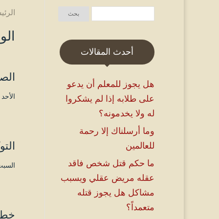
الرئي
الو
أحدث المقالات
الص
هل يجوز للمعلم أن يدعو
الأحد ۱۹ جمادى الأولى ۱٤٤۵ هـ الموافق ۳ ديسمبر ۲۰۲۳ مـ 
على طلابه إذا لم يشكروا
له ولا يخدمونه؟
وما أرسلناك إلا رحمة
التو
للعالمين
ما حكم قتل شخص فاقد
السبت ٤ جمادى الأولى ۱٤٤۵ هـ الموافق ۱۸ نو
عقله مريض عقلي ويسبب
مشاكل هل يجوز قتله
متعمداً؟
خطب