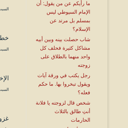
ما رأيكم عن من يقول: أن
السبت ۱۳ ربيع الثاني ۱٤٤۵ هـ الموافق ۲۸ أك
الإمام السيوطي ليس
بمسلم بل مرتد عن
الإسلام؟
خطب
شاب حصلت بينه وبين أبيه
مشاكل كثيرة فحلف كل
السبت ۲۹ ربيع الأول ۱٤٤۵ هـ الموافق ۱٤ أك
واحد منهما بالطلاق على
زوجته
رجل يكتب في ورقة آيات
الإخ
ويقول تبخروا بها. ما حكم
السبت ۲۲ ربيع الأول ۱٤٤۵ هـ الموافق ۷ أك
فعله؟
شخص قال لزوجته يا فلانة
أنتِ طالق بالثلاث
غزوة
الحارمات