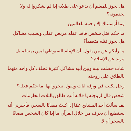
هل يجوز للمعلم أن يدعو على طلابه إذا لم يشكروا له ولا
يخدمونه؟
وما أرسلناك إلا رحمة للعالمين
ما حكم قتل شخص فاقد عقله مريض عقلي ويسبب مشاكل
هل يجوز قتله متعمداً؟
ما رأيكم عن من يقول: أن الإمام السيوطي ليس بمسلم بل
مرتد عن الإسلام؟
شاب حصلت بينه وبين أبيه مشاكل كثيرة فحلف كل واحد منهما
بالطلاق على زوجته
رجل يكتب في ورقة آيات ويقول تبخروا بها. ما حكم فعله؟
شخص قال لزوجته يا فلانة أنتِ طالق بالثلاث الحارمات
لقد سألتُ أحد المشايخ عمّا إذا كنتُ مصابًا بالسحر، فأخبرني أنه
يستطيع أن يعرف من خلال القرآن ما إذا كان الشخص مصابًا
بالسحر أم لا.