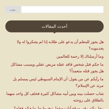
أحدث المقالات
هل يجوز للمعلم أن يدعو على طلابه إذا لم يشكروا له ولا
يخدمونه؟
وما أرسلناك إلا رحمة للعالمين
ما حكم قتل شخص فاقد عقله مريض عقلي ويسبب مشاكل
هل يجوز قتله متعمداً؟
ما رأيكم عن من يقول: أن الإمام السيوطي ليس بمسلم بل
مرتد عن الإسلام؟
شاب حصلت بينه وبين أبيه مشاكل كثيرة فحلف كل واحد منهما
بالطلاق على زوجته
رجل يكتب في ورقة آيات ويقول تبخروا بها. ما حكم فعله؟