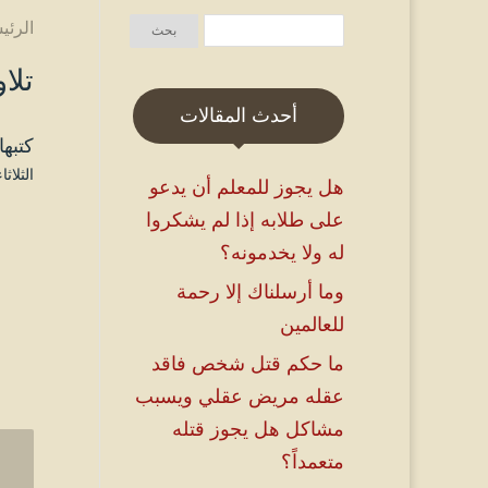
الرئي
تلا
أحدث المقالات
كتبها
الثلاثاء ۷ ذو الحجة ۱٤٤٦ هـ الموافق ۳ يونيو
هل يجوز للمعلم أن يدعو
على طلابه إذا لم يشكروا
له ولا يخدمونه؟
وما أرسلناك إلا رحمة
للعالمين
ما حكم قتل شخص فاقد
عقله مريض عقلي ويسبب
مشاكل هل يجوز قتله
متعمداً؟