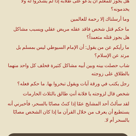
هل يجوز للمعلم أن يدعو على طلابه إذا لم يشكروا له ولا
يخدمونه؟
وما أرسلناك إلا رحمة للعالمين
ما حكم قتل شخص فاقد عقله مريض عقلي ويسبب مشاكل
هل يجوز قتله متعمداً؟
ما رأيكم عن من يقول: أن الإمام السيوطي ليس بمسلم بل
مرتد عن الإسلام؟
شاب حصلت بينه وبين أبيه مشاكل كثيرة فحلف كل واحد منهما
بالطلاق على زوجته
رجل يكتب في ورقة آيات ويقول تبخروا بها. ما حكم فعله؟
شخص قال لزوجته يا فلانة أنتِ طالق بالثلاث الحارمات
لقد سألتُ أحد المشايخ عمّا إذا كنتُ مصابًا بالسحر، فأخبرني أنه
يستطيع أن يعرف من خلال القرآن ما إذا كان الشخص مصابًا
بالسحر أم لا.