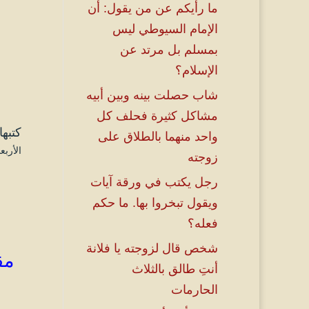
ما رأيكم عن من يقول: أن
الإمام السيوطي ليس
بمسلم بل مرتد عن
الإسلام؟
شاب حصلت بينه وبين أبيه
مشاكل كثيرة فحلف كل
كتبها
واحد منهما بالطلاق على
الأربعاء ۱۱ جمادى الأولى ۱٤٤٦ هـ الموافق ۳
زوجته
رجل يكتب في ورقة آيات
ويقول تبخروا بها. ما حكم
فعله؟
شخص قال لزوجته يا فلانة
مق
أنتِ طالق بالثلاث
الحارمات