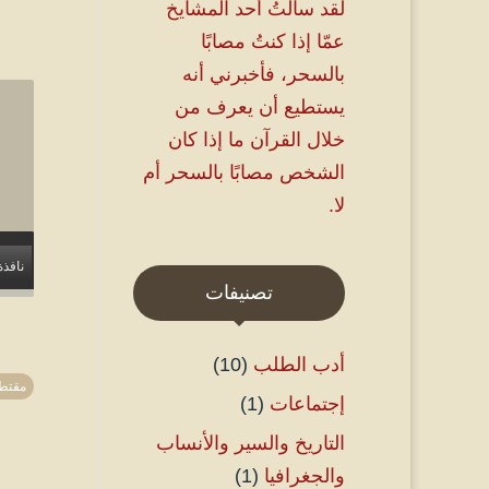
لقد سألتُ أحد المشايخ
عمّا إذا كنتُ مصابًا
بالسحر، فأخبرني أنه
يستطيع أن يعرف من
خلال القرآن ما إذا كان
الشخص مصابًا بالسحر أم
لا.
نافذة
تصنيفات
أدب الطلب
(10)
مقتط
إجتماعات
(1)
التاريخ والسير والأنساب
والجغرافيا
(1)