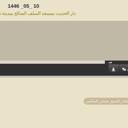
1446
10 _05_
دار الحديث بمسجد السلف الصالح بمدينة ذ
فات_الشيخ_عثمان_السالمي