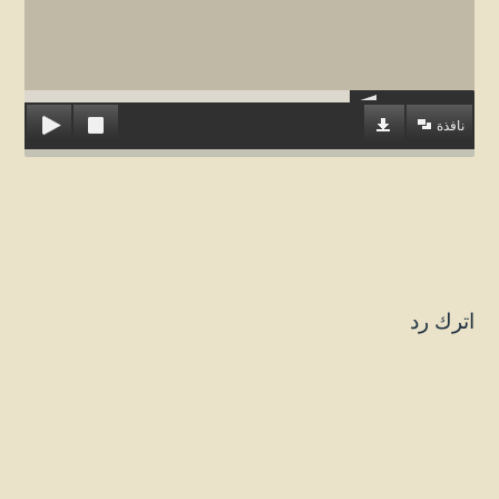
نافذة
اترك رد