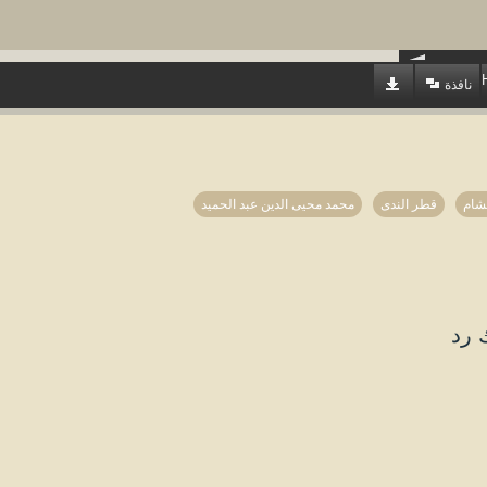
نافذة
شام
قطر الندى
محمد محيى الدين عبد الحميد
 رد