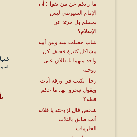
ما رأيكم عن من يقول: أن
الإمام السيوطي ليس
بمسلم بل مرتد عن
الإسلام؟
شاب حصلت بينه وبين أبيه
مشاكل كثيرة فحلف كل
كتبها
واحد منهما بالطلاق على
السبت ۲ ذو الحجة ۱٤٤۵ هـ الموافق ۸ يو
زوجته
رجل يكتب في ورقة آيات
ويقول تبخروا بها. ما حكم
تأ
فعله؟
شخص قال لزوجته يا فلانة
أنتِ طالق بالثلاث
الحارمات