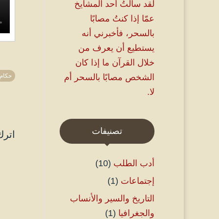
لقد سألتُ أحد المشايخ
عمّا إذا كنتُ مصابًا
بالسحر، فأخبرني أنه
يستطيع أن يعرف من
خلال القرآن ما إذا كان
الشخص مصابًا بالسحر أم
حكام 
لا.
تصنيفات
اترك
أدب الطلب
(10)
إجتماعات
(1)
التاريخ والسير والأنساب
والجغرافيا
(1)