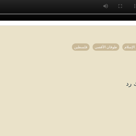
الإسلام
طوفان الأقصى
فلسطين
 رد