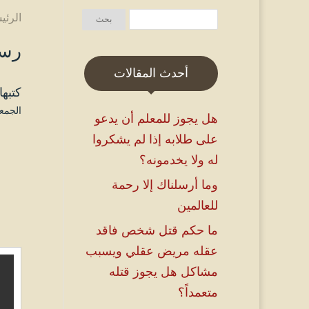
الرئي
رسا
أحدث المقالات
كتبها
الجمعة ۵ ربيع الثاني ۱٤٤۵ هـ الموافق ۲۰ 
هل يجوز للمعلم أن يدعو
على طلابه إذا لم يشكروا
له ولا يخدمونه؟
وما أرسلناك إلا رحمة
للعالمين
ما حكم قتل شخص فاقد
عقله مريض عقلي ويسبب
مشاكل هل يجوز قتله
متعمداً؟