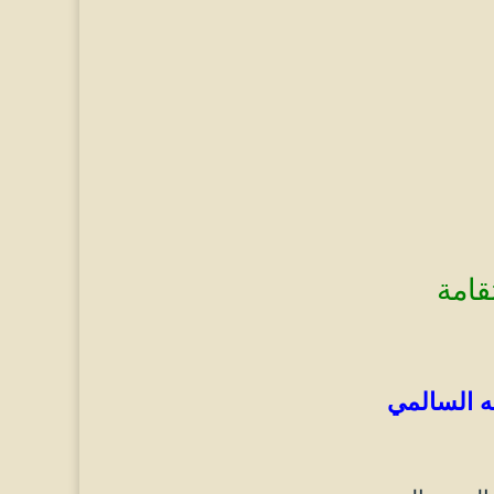
امة
له السالمي