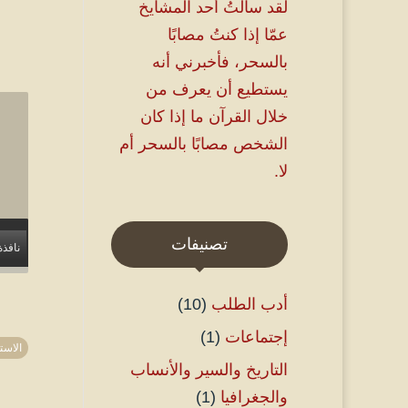
لقد سألتُ أحد المشايخ
عمّا إذا كنتُ مصابًا
بالسحر، فأخبرني أنه
يستطيع أن يعرف من
خلال القرآن ما إذا كان
الشخص مصابًا بالسحر أم
لا.
تصنيفات
نافذة
أدب الطلب
(10)
إجتماعات
(1)
الاست
التاريخ والسير والأنساب
والجغرافيا
(1)