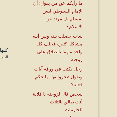
ما رأيكم عن من يقول: أن
الإمام السيوطي ليس
بمسلم بل مرتد عن
الإسلام؟
شاب حصلت بينه وبين أبيه
مشاكل كثيرة فحلف كل
كتبها
واحد منهما بالطلاق على
الخميس ۱۸ ذو القعدة ۱٤٤۱ هـ الموا
زوجته
رجل يكتب في ورقة آيات
ويقول تبخروا بها. ما حكم
فعله؟
شخص قال لزوجته يا فلانة
أنتِ طالق بالثلاث
الحارمات