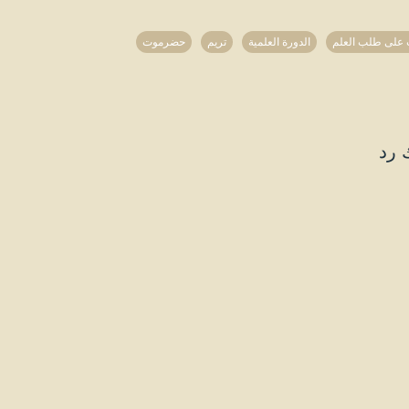
 على طلب العلم
الدورة العلمية
تريم
حضرموت
 رد