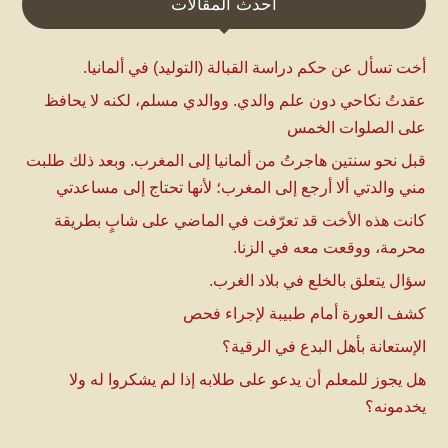
أحدث المقالات
أخت تسأل عن حكم دراسة القبالة (التوليد) في ألمانيا.
عقدتُ نكاحي دون علم والدي. ووالدي مسلم، لكنه لا يحافظ
على الصلوات الخمس
قبل نحو سنتين هاجرتُ من ألمانيا إلى المغرب. وبعد ذلك طلبت
مني والدتي ألا أرجع إلى المغرب؛ لأنها تحتاج إلى مساعدتي
كانت هذه الأخت قد تعرّفت في الماضي على شابٍ بطريقة
محرمة، ووقعت معه في الزنا.
سؤال يتعلق بالخلع في بلاد الغرب.
كشف العورة أمام طبيبة لإجراء فحص
الإستعانة بأهل البدع في الرقية؟
هل يجوز للمعلم أن يدعو على طلابه إذا لم يشكروا له ولا
يخدمونه؟