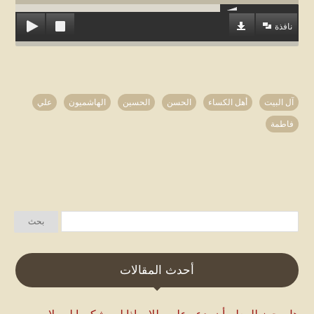
نافذة
آل البيت
أهل الكساء
الحسن
الحسين
الهاشميون
علي
فاطمة
أحدث المقالات