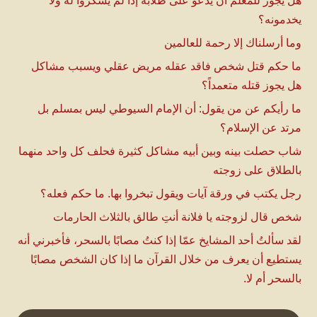
هل يجوز للمعلم أن يدعو على طلابه إذا لم يشكروا له ولا
يخدمونه؟
وما أرسلناك إلا رحمة للعالمين
ما حكم قتل شخص فاقد عقله مريض عقلي ويسبب مشاكل
هل يجوز قتله متعمداً؟
ما رأيكم عن من يقول: أن الإمام السيوطي ليس بمسلم بل
مرتد عن الإسلام؟
شاب حصلت بينه وبين أبيه مشاكل كثيرة فحلف كل واحد منهما
بالطلاق على زوجته
رجل يكتب في ورقة آيات ويقول تبخروا بها. ما حكم فعله؟
شخص قال لزوجته يا فلانة أنتِ طالق بالثلاث الحارمات
لقد سألتُ أحد المشايخ عمّا إذا كنتُ مصابًا بالسحر، فأخبرني أنه
يستطيع أن يعرف من خلال القرآن ما إذا كان الشخص مصابًا
بالسحر أم لا.